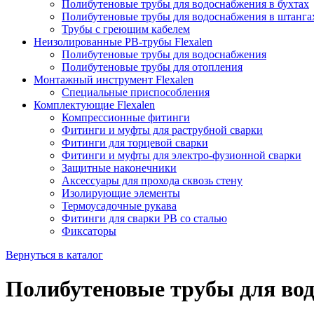
Полибутеновые трубы для водоснабжения в бухтах
Полибутеновые трубы для водоснабжения в штанга
Трубы с греющим кабелем
Неизолированные PB-трубы Flexalen
Полибутеновые трубы для водоснабжения
Полибутеновые трубы для отопления
Монтажный инструмент Flexalen
Специальные приспособления
Комплектующие Flexalen
Компрессионные фитинги
Фитинги и муфты для раструбной сварки
Фитинги для торцевой сварки
Фитинги и муфты для электро-фузионной сварки
Защитные наконечники
Аксессуары для прохода сквозь стену
Изолирующие элементы
Термоусадочные рукава
Фитинги для сварки PB со сталью
Фиксаторы
Вернуться в каталог
Полибутеновые трубы для во