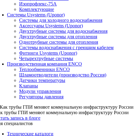
Изопрофлекс-75А
Комплектующие
Системы Usystems (Uponor)
Cистемы для холодного водоснабжения
Аксессуары Usystems (Uponor)
Двухтрубные системы для водоснабжения
Двухтрубные системы для отопления
Однотрубные системы для отопления
Системы водоснабжения с греющим кабелем
Фитинги Usystems (Uponor)
Четырехтрубные системы
Производственная компания ENCO
Теплообменники ENCO
Шламоотводители (производство Россия)
Датчики температуры
Клапаны
Модули управления
Регуляторы давления
к трубы ГПИ меняют коммунальную инфраструктуру России
тать запись в блоге
я специалистов
Технические каталоги