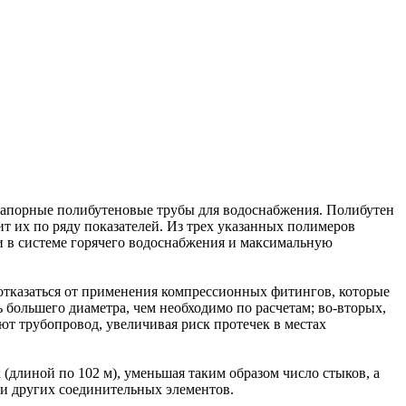
напорные полибутеновые трубы для водоснабжения. Полибутен
т их по ряду показателей. Из трех указанных полимеров
и в системе горячего водоснабжения и максимальную
отказаться от применения компрессионных фитингов, которые
ь большего диаметра, чем необходимо по расчетам; во-вторых,
ют трубопровод, увеличивая риск протечек в местах
(длиной по 102 м), уменьшая таким образом число стыков, а
 и других соединительных элементов.