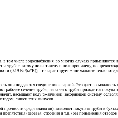
, в том числе водоснабжения, во многих случаях применяются 
ва труб: сшитому полиэтилену и полипропилену, но превосходи
сти (0,19 Вт/(м*К)), что гарантирует минимальные теплопотер
сть они поддаются соединению сваркой. Это дает возможность 
ют рабочее сечение трубы, из-за чего трубы приходится покупат
значит, насыщают воду ржавчиной, засоряющей систему, ослабля
методом, лишен этих минусов.
 прочности среди аналогов) позволяет покупать трубы в бухтах 
препятствия (деревья, строения и т.п.) без применения отводов