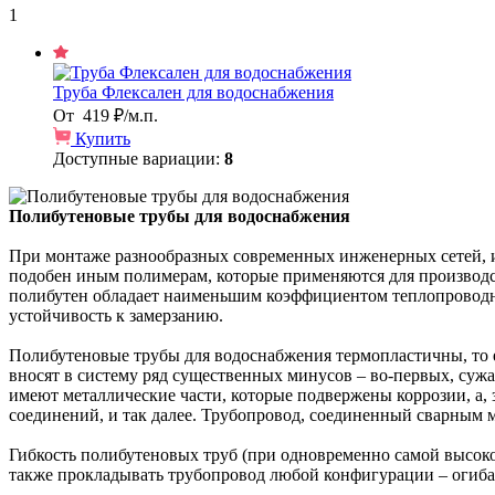
1
Труба Флексален для водоснабжения
От
419 ₽/м.п.
Купить
Доступные вариации:
8
Полибутеновые трубы для водоснабжения
При монтаже разнообразных современных инженерных сетей, и
подобен иным полимерам, которые применяются для производст
полибутен обладает наименьшим коэффициентом теплопроводно
устойчивость к замерзанию.
Полибутеновые трубы для водоснабжения термопластичны, то е
вносят в систему ряд существенных минусов – во-первых, сужа
имеют металлические части, которые подвержены коррозии, а, 
соединений, и так далее. Трубопровод, соединенный сварным 
Гибкость полибутеновых труб (при одновременно самой высокой
также прокладывать трубопровод любой конфигурации – огибая 