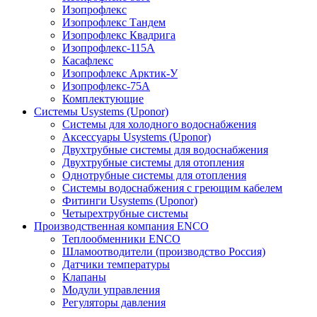
Изопрофлекс
Изопрофлекс Тандем
Изопрофлекс Квадрига
Изопрофлекс-115А
Касафлекс
Изопрофлекс Арктик-У
Изопрофлекс-75А
Комплектующие
Системы Usystems (Uponor)
Cистемы для холодного водоснабжения
Аксессуары Usystems (Uponor)
Двухтрубные системы для водоснабжения
Двухтрубные системы для отопления
Однотрубные системы для отопления
Системы водоснабжения с греющим кабелем
Фитинги Usystems (Uponor)
Четырехтрубные системы
Производственная компания ENCO
Теплообменники ENCO
Шламоотводители (производство Россия)
Датчики температуры
Клапаны
Модули управления
Регуляторы давления