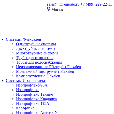
sales@gtr-energo.ru
+7 (499) 229-22-11
Москва
Системы Флексален
Однотрубные системы
Двухтрубные системы
Многотрубные системы
Трубы для отопления
Трубы для водоснабжения
Неизолированные PB-трубы Flexalen
Монтажный инструмент Flexalen
Комплектующие Flexalen
Системы Изопрофлекс
Изопрофлекс-95А
Изопрофлекс
Изопрофлекс Тандем
Изопрофлекс Квадрига
Изопрофлекс-115А
Касафлекс
Изопрофлекс Арктик-У