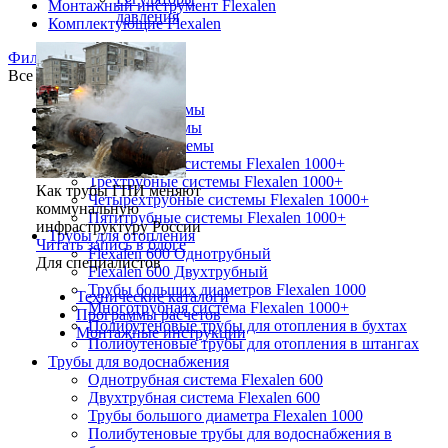
Монтажный инструмент Flexalen
давления
Комплектующие Flexalen
Фильтры
Все товары
Однотрубные системы
Двухтрубные системы
Многотрубные системы
Двухтрубные системы Flexalen 1000+
Трехтрубные системы Flexalen 1000+
Как трубы ГПИ меняют
Четырехтрубные системы Flexalen 1000+
коммунальную
Пятитрубные системы Flexalen 1000+
инфраструктуру России
Трубы для отопления
Читать запись в блоге
Flexalen 600 Однотрубный
Для специалистов
Flexalen 600 Двухтрубный
Трубы больших диаметров Flexalen 1000
Технические каталоги
Многотрубная система Flexalen 1000+
Программы расчетов
Полибутеновые трубы для отопления в бухтах
Монтажные инструкции
Полибутеновые трубы для отопления в штангах
Трубы для водоснабжения
Однотрубная система Flexalen 600
Двухтрубная система Flexalen 600
Трубы большого диаметра Flexalen 1000
Полибутеновые трубы для водоснабжения в