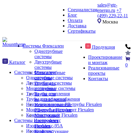
sales@gtr-
Специалистам
energo.ru
+7
Блог
(499) 229-22-11
Оплата
Москва
Доставка
Сертификаты
Системы Флексален
Продукция
Однотрубные
системы
Проектирование
Двухтрубные
Каталог
и монтаж
0
системы
Реализованные
Системы Флексален
Многотрубные
проекты
Однотрубные системы
системы
Контакты
Двухтрубные системы
Трубы для
Многотрубные системы
отопления
Трубы для отопления
Трубы для
Трубы для водоснабжения
водоснабжения
Неизолированные PB-трубы Flexalen
Неизолированные
Монтажный инструмент Flexalen
PB-трубы Flexalen
Комплектующие Flexalen
Монтажный
Системы Изопрофлекс
инструмент
Изопрофлекс-95А
Flexalen
Изопрофлекс
Комплектующие