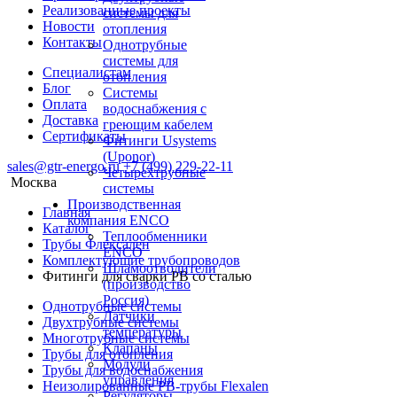
Реализованные проекты
системы для
Новости
отопления
Контакты
Однотрубные
системы для
Специалистам
отопления
Блог
Системы
Оплата
водоснабжения с
Доставка
греющим кабелем
Сертификаты
Фитинги Usystems
(Uponor)
sales@gtr-energo.ru
+7 (499) 229-22-11
Четырехтрубные
Москва
системы
Производственная
Главная
компания ENCO
Каталог
Теплообменники
Трубы Флексален
ENCO
Комплектующие трубопроводов
Шламоотводители
Фитинги для сварки PB со сталью
(производство
Россия)
Однотрубные системы
Датчики
Двухтрубные системы
температуры
Многотрубные системы
Клапаны
Трубы для отопления
Модули
Трубы для водоснабжения
управления
Неизолированные PB-трубы Flexalen
Регуляторы