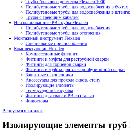
Трубы большого диаметра Flexalen 1000
Полибутеновые трубы для водоснабжения в бухтах
Полибутеновые трубы для водоснабжения в штанга
Трубы с греющим кабелем
Неизолированные PB-трубы Flexalen
Полибутеновые трубы для водоснабжения
Полибутеновые трубы для отопления
Монтажный инструмент Flexalen
Специальные приспособления
Комплектующие Flexalen
Компрессионные фитинги
Фитинги и муфты для раструбной сварки
Фитинги для торцевой сварки
Фитинги и муфты для электро-фузионной сварки
Защитные наконечники
Аксессуары для прохода сквозь стену
Изолирующие элементы
Термоусадочные рукава
Фитинги для сварки PB со сталью
Фиксаторы
Вернуться в каталог
Изолирующие элементы труб F