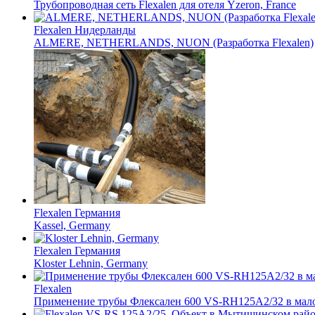
Трубопроводная сеть Flexalen для отеля Yzeron, France
Flexalen
Нидерланды
ALMERE, NETHERLANDS, NUON (Разработка Flexalen)
Flexalen
Германия
Kassel, Germany
Flexalen
Германия
Kloster Lehnin, Germany
Flexalen
Применение трубы Флексален 600 VS-RH125A2/32 в мало