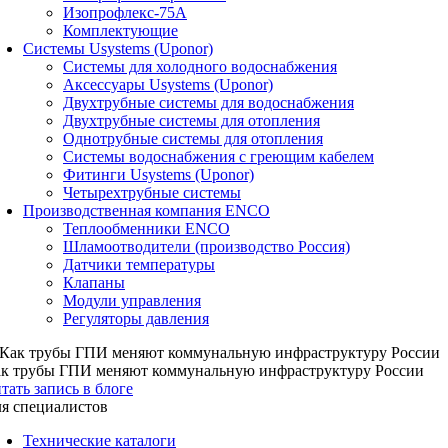
Изопрофлекс-75А
Комплектующие
Системы Usystems (Uponor)
Cистемы для холодного водоснабжения
Аксессуары Usystems (Uponor)
Двухтрубные системы для водоснабжения
Двухтрубные системы для отопления
Однотрубные системы для отопления
Системы водоснабжения с греющим кабелем
Фитинги Usystems (Uponor)
Четырехтрубные системы
Производственная компания ENCO
Теплообменники ENCO
Шламоотводители (производство Россия)
Датчики температуры
Клапаны
Модули управления
Регуляторы давления
к трубы ГПИ меняют коммунальную инфраструктуру России
тать запись в блоге
я специалистов
Технические каталоги