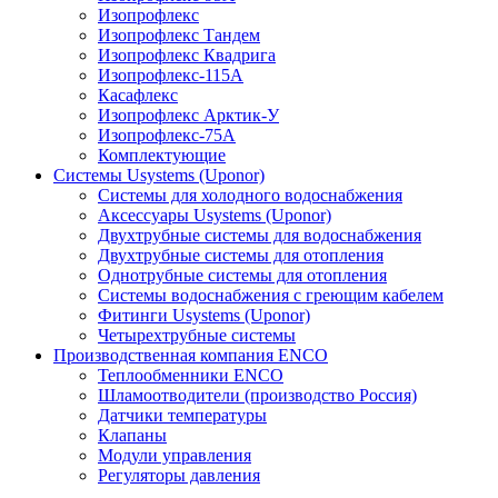
Изопрофлекс
Изопрофлекс Тандем
Изопрофлекс Квадрига
Изопрофлекс-115А
Касафлекс
Изопрофлекс Арктик-У
Изопрофлекс-75А
Комплектующие
Системы Usystems (Uponor)
Cистемы для холодного водоснабжения
Аксессуары Usystems (Uponor)
Двухтрубные системы для водоснабжения
Двухтрубные системы для отопления
Однотрубные системы для отопления
Системы водоснабжения с греющим кабелем
Фитинги Usystems (Uponor)
Четырехтрубные системы
Производственная компания ENCO
Теплообменники ENCO
Шламоотводители (производство Россия)
Датчики температуры
Клапаны
Модули управления
Регуляторы давления