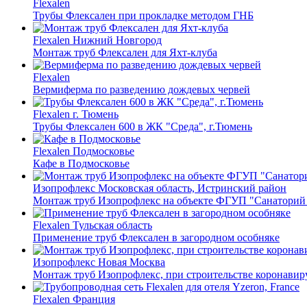
Flexalen
Трубы Флексален при прокладке методом ГНБ
Flexalen
Нижний Новгород
Монтаж труб Флексален для Яхт-клуба
Flexalen
Вермиферма по разведению дождевых червей
Flexalen
г. Тюмень
Трубы Флексален 600 в ЖК "Среда", г.Тюмень
Flexalen
Подмосковье
Кафе в Подмосковье
Изопрофлекс
Московская область, Истринский район
Монтаж труб Изопрофлекс на объекте ФГУП "Санаторий 
Flexalen
Тульская область
Применение труб Флексален в загородном особняке
Изопрофлекс
Новая Москва
Монтаж труб Изопрофлекс, при строительстве коронави
Flexalen
Франция