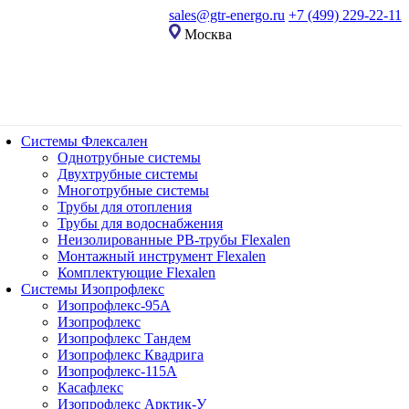
sales@gtr-energo.ru
+7 (499) 229-22-11
Москва
Системы Флексален
Однотрубные системы
Двухтрубные системы
Многотрубные системы
Трубы для отопления
Трубы для водоснабжения
Неизолированные PB-трубы Flexalen
Монтажный инструмент Flexalen
Комплектующие Flexalen
Системы Изопрофлекс
Изопрофлекс-95А
Изопрофлекс
Изопрофлекс Тандем
Изопрофлекс Квадрига
Изопрофлекс-115А
Касафлекс
Изопрофлекс Арктик-У