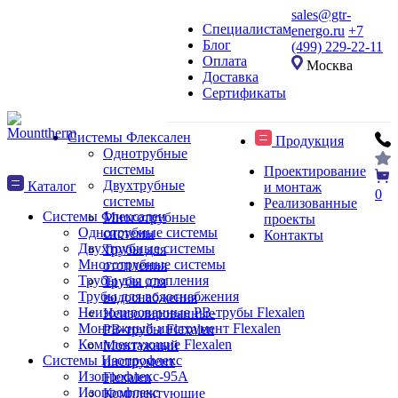
sales@gtr-
Специалистам
energo.ru
+7
Блог
(499) 229-22-11
Оплата
Москва
Доставка
Сертификаты
Системы Флексален
Продукция
Однотрубные
системы
Проектирование
Двухтрубные
Каталог
и монтаж
0
системы
Реализованные
Системы Флексален
Многотрубные
проекты
Однотрубные системы
системы
Контакты
Двухтрубные системы
Трубы для
Многотрубные системы
отопления
Трубы для отопления
Трубы для
Трубы для водоснабжения
водоснабжения
Неизолированные PB-трубы Flexalen
Неизолированные
Монтажный инструмент Flexalen
PB-трубы Flexalen
Комплектующие Flexalen
Монтажный
Системы Изопрофлекс
инструмент
Изопрофлекс-95А
Flexalen
Изопрофлекс
Комплектующие