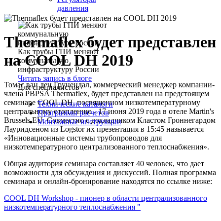
давления
Thermaflex будет представлен
Как трубы ГПИ меняют
на COOL DH 2019
коммунальную
инфраструктуру России
Читать запись в блоге
Томас ван ден Грунендал, коммерческий менеджер компании-
Для специалистов
члена PBPSA Thermaflex, будет представлен на предстоящем
семинаре COOL DH, посвященном низкотемпературному
Технические каталоги
центральному отоплению - 17 июня 2019 года в отеле Martin's
Программы расчетов
Brussels EU. Совместно с докладчиком Кластом Гроннегардом
Монтажные инструкции
Лауридсеном из Logstor их презентация в 15:45 называется
«Инновационные системы трубопроводов для
низкотемпературного централизованного теплоснабжения».
Общая аудитория семинара составляет 40 человек, что дает
возможности для обсуждения и дискуссий. Полная программа
семинара и онлайн-бронирование находятся по ссылке ниже:
COOL DH Workshop - пионер в области централизованного
низкотемпературного теплоснабжения "