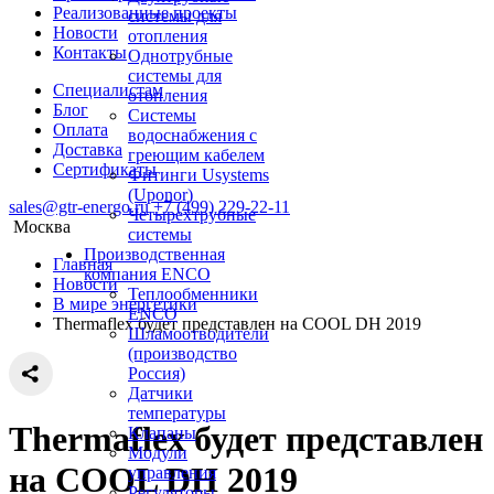
Реализованные проекты
системы для
Новости
отопления
Контакты
Однотрубные
системы для
Специалистам
отопления
Блог
Системы
Оплата
водоснабжения с
Доставка
греющим кабелем
Сертификаты
Фитинги Usystems
(Uponor)
sales@gtr-energo.ru
+7 (499) 229-22-11
Четырехтрубные
Москва
системы
Производственная
Главная
компания ENCO
Новости
Теплообменники
В мире энергетики
ENCO
Thermaflex будет представлен на COOL DH 2019
Шламоотводители
(производство
Россия)
Датчики
температуры
Thermaflex будет представлен
Клапаны
Модули
на COOL DH 2019
управления
Регуляторы