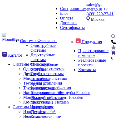
sales@gtr-
Специалистам
energo.ru
+7
Блог
(499) 229-22-11
Оплата
Москва
Доставка
Сертификаты
Системы Флексален
Продукция
Однотрубные
системы
Проектирование
Двухтрубные
Каталог
и монтаж
0
системы
Реализованные
Системы Флексален
Многотрубные
проекты
Однотрубные системы
системы
Контакты
Двухтрубные системы
Трубы для
Многотрубные системы
отопления
Трубы для отопления
Трубы для
Трубы для водоснабжения
водоснабжения
Неизолированные PB-трубы Flexalen
Неизолированные
Монтажный инструмент Flexalen
PB-трубы Flexalen
Комплектующие Flexalen
Монтажный
Системы Изопрофлекс
инструмент
Изопрофлекс-95А
Flexalen
Изопрофлекс
Комплектующие