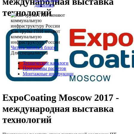
международная выставка
давления
технологий
Как трубы ГПИ меняют
коммунальную
инфраструктуру России
Читать запись в блоге
Для специалистов
Технические каталоги
Программы расчетов
Монтажные инструкции
ExpoCoating Moscow 2017 -
международная выставка
технологий