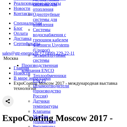
Реализованные проекты
системы для
Новости
отопления
Контакты
Однотрубные
системы для
Специалистам
отопления
Блог
Системы
Оплата
водоснабжения с
Доставка
греющим кабелем
Сертификаты
Фитинги Usystems
(Uponor)
sales@gtr-energo.ru
+7 (499) 229-22-11
Четырехтрубные
Москва
системы
Производственная
Главная
компания ENCO
Новости
Теплообменники
В мире энергетики
ENCO
ExpoCoating Moscow 2017 - международная выставка
Шламоотводители
технологий
(производство
Россия)
Датчики
температуры
Клапаны
ExpoCoating Moscow 2017 -
Модули
управления
Регуляторы