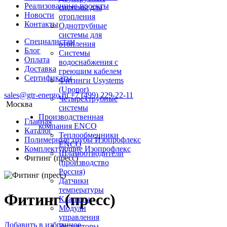
Реализованные проекты
системы для
Новости
отопления
Контакты
Однотрубные
системы для
Специалистам
отопления
Блог
Системы
Оплата
водоснабжения с
Доставка
греющим кабелем
Сертификаты
Фитинги Usystems
(Uponor)
sales@gtr-energo.ru
+7 (499) 229-22-11
Четырехтрубные
Москва
системы
Производственная
Главная
компания ENCO
Каталог
Теплообменники
Полимерные трубы Изопрофлекс
ENCO
Комплектующие Изопрофлекс
Шламоотводители
Фитинг (пресс)
(производство
Россия)
Датчики
температуры
Фитинг (пресс)
Клапаны
Модули
управления
Добавить в избранное
Регуляторы