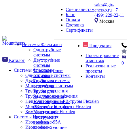
sales@gtr-
Специалистам
energo.ru
+7
Блог
(499) 229-22-11
Оплата
Москва
Доставка
Сертификаты
Системы Флексален
Продукция
Однотрубные
системы
Проектирование
Двухтрубные
Каталог
и монтаж
0
системы
Реализованные
Системы Флексален
Многотрубные
проекты
Однотрубные системы
системы
Контакты
Двухтрубные системы
Трубы для
Многотрубные системы
отопления
Трубы для отопления
Трубы для
Трубы для водоснабжения
водоснабжения
Неизолированные PB-трубы Flexalen
Неизолированные
Монтажный инструмент Flexalen
PB-трубы Flexalen
Комплектующие Flexalen
Монтажный
Системы Изопрофлекс
инструмент
Изопрофлекс-95А
Flexalen
Изопрофлекс
Комплектующие