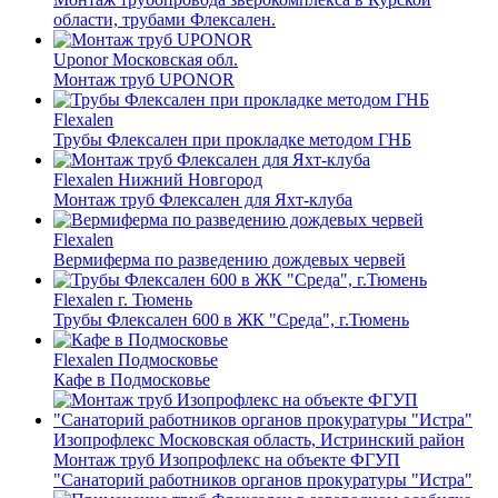
области, трубами Флексален.
Uponor
Московская обл.
Монтаж труб UPONOR
Flexalen
Трубы Флексален при прокладке методом ГНБ
Flexalen
Нижний Новгород
Монтаж труб Флексален для Яхт-клуба
Flexalen
Вермиферма по разведению дождевых червей
Flexalen
г. Тюмень
Трубы Флексален 600 в ЖК "Среда", г.Тюмень
Flexalen
Подмосковье
Кафе в Подмосковье
Изопрофлекс
Московская область, Истринский район
Монтаж труб Изопрофлекс на объекте ФГУП
"Санаторий работников органов прокуратуры "Истра"