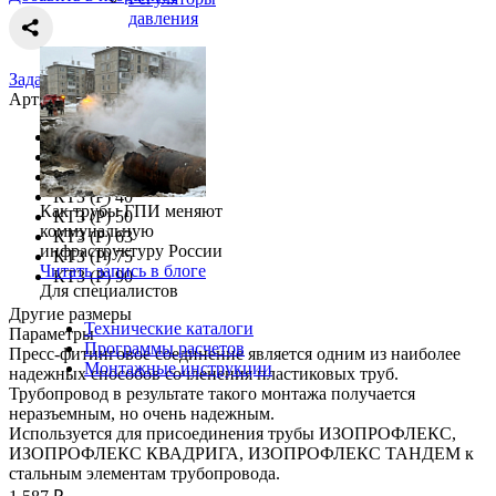
давления
Задать вопрос
Артикул
КТЗ (Р) 110
КТЗ (Р) 25
КТЗ (Р) 32
КТЗ (Р) 40
Как трубы ГПИ меняют
КТЗ (Р) 50
коммунальную
КТЗ (Р) 63
инфраструктуру России
КТЗ (Р) 75
Читать запись в блоге
КТЗ (Р) 90
Для специалистов
Другие размеры
Технические каталоги
Параметры
Программы расчетов
Пресс-фитинговое соединение является одним из наиболее
Монтажные инструкции
надежных способов сочленения пластиковых труб.
Трубопровод в результате такого монтажа получается
неразъемным, но очень надежным.
Используется для присоединения трубы ИЗОПРОФЛЕКС,
ИЗОПРОФЛЕКС КВАДРИГА, ИЗОПРОФЛЕКС ТАНДЕМ к
стальным элементам трубопровода.