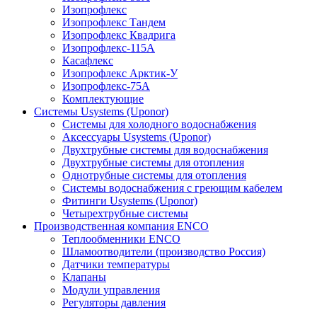
Изопрофлекс
Изопрофлекс Тандем
Изопрофлекс Квадрига
Изопрофлекс-115А
Касафлекс
Изопрофлекс Арктик-У
Изопрофлекс-75А
Комплектующие
Системы Usystems (Uponor)
Cистемы для холодного водоснабжения
Аксессуары Usystems (Uponor)
Двухтрубные системы для водоснабжения
Двухтрубные системы для отопления
Однотрубные системы для отопления
Системы водоснабжения с греющим кабелем
Фитинги Usystems (Uponor)
Четырехтрубные системы
Производственная компания ENCO
Теплообменники ENCO
Шламоотводители (производство Россия)
Датчики температуры
Клапаны
Модули управления
Регуляторы давления