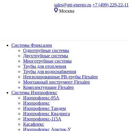
sales@gtr-energo.ru
+7 (499) 229-22-11
Москва
Системы Флексален
Однотрубные системы
Двухтрубные системы
Многотрубные системы
Трубы для отопления
Трубы для водоснабжения
Неизолированные PB-трубы Flexalen
Монтажный инструмент Flexalen
Комплектующие Flexalen
Системы Изопрофлекс
Изопрофлекс-95А
Изопрофлекс
Изопрофлекс Тандем
Изопрофлекс Квадрига
Изопрофлекс-115А
Касафлекс
Изопрофлекс Арктик-У