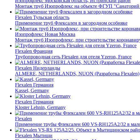
Изопрофлекс
Московская область, Истринский район
Монтаж труб Изопрофлекс на объекте ФГУП "Санаторий 
Flexalen
Тульская область
Применение труб Флексален в загородном особняке
Изопрофлекс
Новая Москва
Монтаж труб Изопрофлекс, при строительстве коронави
Flexalen
Франция
Трубопроводная сеть Flexalen для отеля Yzeron, France
Flexalen
Нидерланды
ALMERE, NETHERLANDS, NUON (Разработка Flexalen)
Flexalen
Германия
Kassel, Germany
Flexalen
Германия
Kloster Lehnin, Germany
Flexalen
Применение трубы Флексален 600 VS-RH125A2/32 в мало
Flexalen
Мытищи