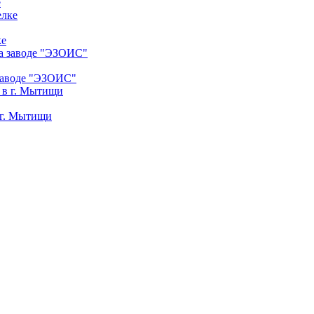
е
ке
заводе "ЭЗОИС"
 г. Мытищи