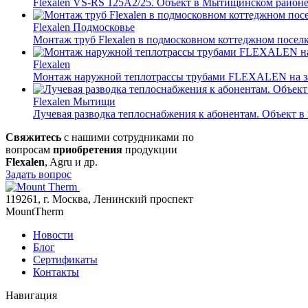
Flexalen VS-RS 125A2/25. Объект в Мытищинском район
Flexalen
Подмосковье
Монтаж труб Flexalen в подмосковном коттеджном посел
Flexalen
Монтаж наружной теплотрассы трубами FLEXALEN на 
Flexalen
Мытищи
Лучевая разводка теплоснабжения к абонентам. Объект в
Свяжитесь
с нашими сотрудниками по
вопросам
приобретения
продукции
Flexalen
, Agru и др.
Задать вопрос
119261, г. Москва, Ленинский проспект
MountTherm
Новости
Блог
Сертификаты
Контакты
Навигация