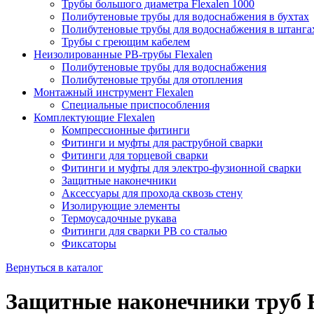
Трубы большого диаметра Flexalen 1000
Полибутеновые трубы для водоснабжения в бухтах
Полибутеновые трубы для водоснабжения в штанга
Трубы с греющим кабелем
Неизолированные PB-трубы Flexalen
Полибутеновые трубы для водоснабжения
Полибутеновые трубы для отопления
Монтажный инструмент Flexalen
Специальные приспособления
Комплектующие Flexalen
Компрессионные фитинги
Фитинги и муфты для раструбной сварки
Фитинги для торцевой сварки
Фитинги и муфты для электро-фузионной сварки
Защитные наконечники
Аксессуары для прохода сквозь стену
Изолирующие элементы
Термоусадочные рукава
Фитинги для сварки PB со сталью
Фиксаторы
Вернуться в каталог
Защитные наконечники труб F