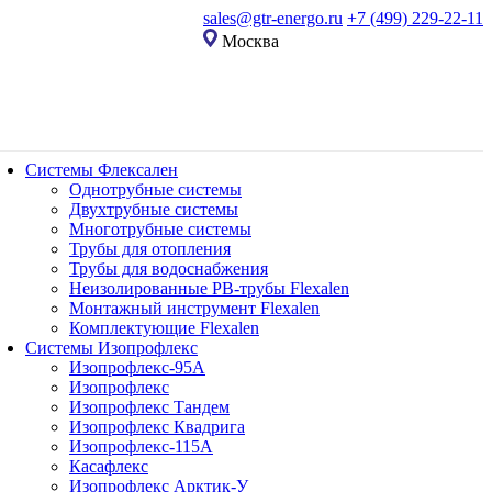
sales@gtr-energo.ru
+7 (499) 229-22-11
Москва
Системы Флексален
Однотрубные системы
Двухтрубные системы
Многотрубные системы
Трубы для отопления
Трубы для водоснабжения
Неизолированные PB-трубы Flexalen
Монтажный инструмент Flexalen
Комплектующие Flexalen
Системы Изопрофлекс
Изопрофлекс-95А
Изопрофлекс
Изопрофлекс Тандем
Изопрофлекс Квадрига
Изопрофлекс-115А
Касафлекс
Изопрофлекс Арктик-У