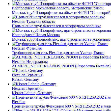
Изопрофлекс
Московская область, Истринский район
Монтаж труб Изопрофлекс на объекте ФГУП "Санаторий 
Flexalen
Тульская область
Применение труб Флексален в загородном особняке
Изопрофлекс
Новая Москва
Монтаж труб Изопрофлекс, при строительстве коронави
Flexalen
Франция
Трубопроводная сеть Flexalen для отеля Yzeron, France
Flexalen
Нидерланды
ALMERE, NETHERLANDS, NUON (Разработка Flexalen)
Flexalen
Германия
Kassel, Germany
Flexalen
Германия
Kloster Lehnin, Germany
Flexalen
Применение трубы Флексален 600 VS-RH125A2/32 в мало