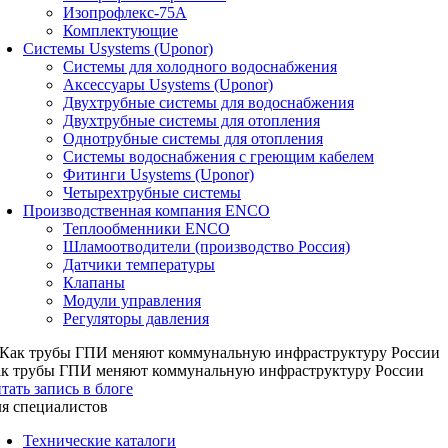
Изопрофлекс-75А
Комплектующие
Системы Usystems (Uponor)
Cистемы для холодного водоснабжения
Аксессуары Usystems (Uponor)
Двухтрубные системы для водоснабжения
Двухтрубные системы для отопления
Однотрубные системы для отопления
Системы водоснабжения с греющим кабелем
Фитинги Usystems (Uponor)
Четырехтрубные системы
Производственная компания ENCO
Теплообменники ENCO
Шламоотводители (производство Россия)
Датчики температуры
Клапаны
Модули управления
Регуляторы давления
к трубы ГПИ меняют коммунальную инфраструктуру России
тать запись в блоге
я специалистов
Технические каталоги