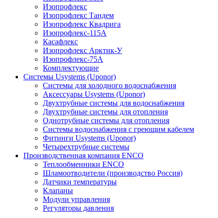
Изопрофлекс
Изопрофлекс Тандем
Изопрофлекс Квадрига
Изопрофлекс-115А
Касафлекс
Изопрофлекс Арктик-У
Изопрофлекс-75А
Комплектующие
Системы Usystems (Uponor)
Cистемы для холодного водоснабжения
Аксессуары Usystems (Uponor)
Двухтрубные системы для водоснабжения
Двухтрубные системы для отопления
Однотрубные системы для отопления
Системы водоснабжения с греющим кабелем
Фитинги Usystems (Uponor)
Четырехтрубные системы
Производственная компания ENCO
Теплообменники ENCO
Шламоотводители (производство Россия)
Датчики температуры
Клапаны
Модули управления
Регуляторы давления