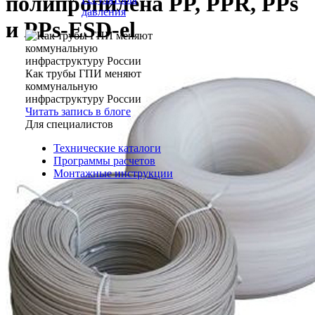
полипропилена PP, PPR, PPs
давления
и PPs-ESD-el
Как трубы ГПИ меняют
коммунальную
инфраструктуру России
Читать запись в блоге
Для специалистов
Технические каталоги
Программы расчетов
Монтажные инструкции