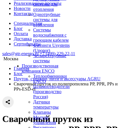
Реализованные проекты
системы для
Новости
отопления
Контакты
Однотрубные
системы для
Специалистам
отопления
Блог
Системы
Оплата
водоснабжения с
Доставка
греющим кабелем
Сертификаты
Фитинги Usystems
(Uponor)
sales@gtr-energo.ru
+7 (499) 229-22-11
Четырехтрубные
Москва
системы
Производственная
Главная
компания ENCO
Блог
Теплообменники
Пруток, стержни, нити и аксессуары AGRU
ENCO
Cварочный пруток из полипропилена PP, PPR, PPs и
Шламоотводители
PPs-ESD-el
(производство
Россия)
Датчики
температуры
Клапаны
Cварочный пруток из
Модули
управления
Регуляторы