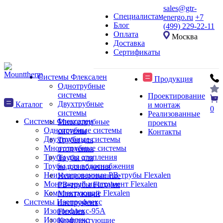
sales@gtr-
Специалистам
energo.ru
+7
Блог
(499) 229-22-11
Оплата
Москва
Доставка
Сертификаты
Системы Флексален
Продукция
Однотрубные
системы
Проектирование
Двухтрубные
Каталог
и монтаж
0
системы
Реализованные
Системы Флексален
Многотрубные
проекты
Однотрубные системы
системы
Контакты
Двухтрубные системы
Трубы для
Многотрубные системы
отопления
Трубы для отопления
Трубы для
Трубы для водоснабжения
водоснабжения
Неизолированные PB-трубы Flexalen
Неизолированные
Монтажный инструмент Flexalen
PB-трубы Flexalen
Комплектующие Flexalen
Монтажный
Системы Изопрофлекс
инструмент
Изопрофлекс-95А
Flexalen
Изопрофлекс
Комплектующие