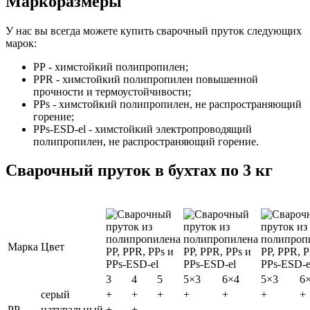
Маркоразмеры
У нас вы всегда можете купить сварочный пруток следующих
марок:
PP - химстойкий полипропилен;
PPR - химстойкий полипропилен повышенной
прочности и термоустойчивости;
PPs - химстойкий полипропилен, не распространяющий
горение;
PPs-ESD-el - химстойкий электропроводящий
полипропилен, не распространяющий горение.
Сварочный пруток в бухтах по 3 кг
Марка
Цвет
3
4
5
5×3
6×4
5×3
6
серый
+
+
+
+
+
+
+
PP
натуральный
+
+